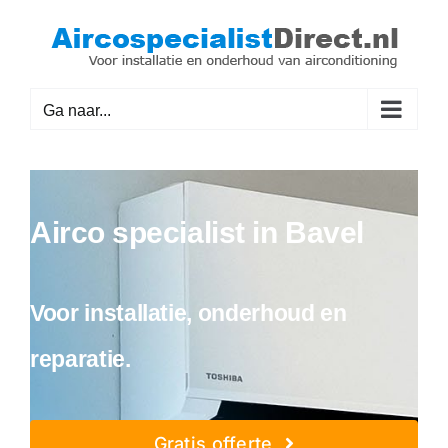
Ga
naar
inhoud
Ga naar...
Airco specialist in Bavel
Voor installatie, onderhoud en
reparatie.
Gratis offerte