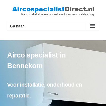
Ga
naar
inhoud
Ga naar...
Airco specialist in
Bennekom
Voor installatie, onderhoud en
reparatie.