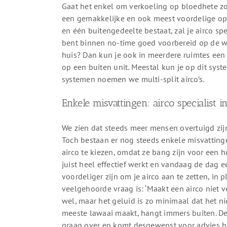
Gaat het enkel om verkoeling op bloedhete zo
een gemakkelijke en ook meest voordelige opt
en één buitengedeelte bestaat, zal je airco spe
bent binnen no-time goed voorbereid op de w
huis? Dan kun je ook in meerdere ruimtes een b
op een buiten unit. Meestal kun je op dit syst
systemen noemen we multi-split airco’s.
Enkele misvattingen: airco specialist i
We zien dat steeds meer mensen overtuigd zijn
Toch bestaan er nog steeds enkele misvattin
airco te kiezen, omdat ze bang zijn voor een 
juist heel effectief werkt en vandaag de dag e
voordeliger zijn om je airco aan te zetten, in
veelgehoorde vraag is: ‘Maakt een airco niet vee
wel, maar het geluid is zo minimaal dat het nie
meeste lawaai maakt, hangt immers buiten. De a
graag over en komt desgewenst voor advies bij