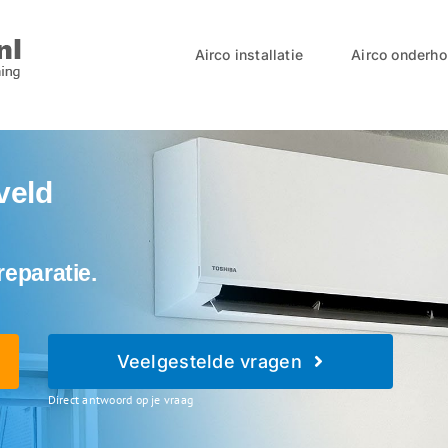
Airco installatie
Airco onderh
veld
reparatie.
Veelgestelde vragen
Direct antwoord op je vraag