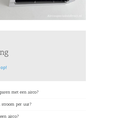
ing
 op!
sparen met een airco?
n stroom per uur?
een airco?