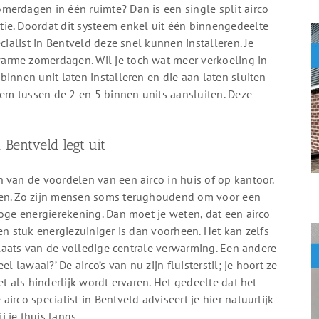
merdagen in één ruimte? Dan is een single split airco
ie. Doordat dit systeem enkel uit één binnengedeelte
cialist in Bentveld deze snel kunnen installeren. Je
arme zomerdagen. Wil je toch wat meer verkoeling in
innen unit laten installeren en die aan laten sluiten
eem tussen de 2 en 5 binnen units aansluiten. Deze
n Bentveld legt uit
 van de voordelen van een airco in huis of op kantoor.
gen. Zo zijn mensen soms terughoudend om voor een
hoge energierekening. Dan moet je weten, dat een airco
en stuk energiezuiniger is dan voorheen. Het kan zelfs
 plaats van de volledige centrale verwarming. Een andere
l lawaai?’ De airco’s van nu zijn fluisterstil; je hoort ze
t als hinderlijk wordt ervaren. Het gedeelte dat het
irco specialist in Bentveld adviseert je hier natuurlijk
 je thuis langs.