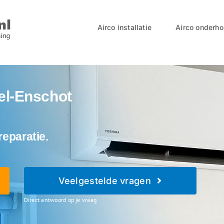
Airco installatie
Airco onderh
kel-Enschot
reparatie.
Veelgestelde vragen
Direct antwoord op je vraag