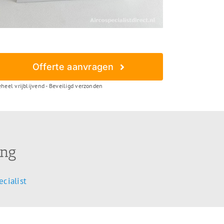
Offerte aanvragen
heel vrijblijvend - Beveiligd verzonden
ing
cialist