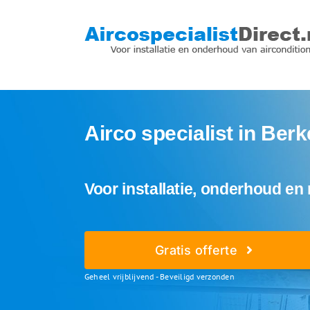
Ga
naar
inhoud
Airco specialist in Ber
Voor installatie, onderhoud en 
Gratis offerte
Geheel vrijblijvend - Beveiligd verzonden