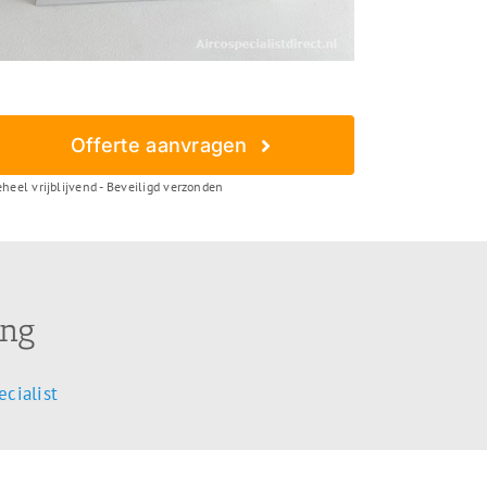
Offerte aanvragen
heel vrijblijvend - Beveiligd verzonden
ing
cialist