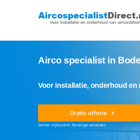
Ga
naar
inhoud
Airco specialist in Bod
Voor installatie, onderhoud en 
Gratis offerte
Geheel vrijblijvend - Beveiligd verzonden