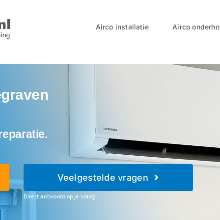
Airco installatie
Airco onderh
egraven
reparatie.
Veelgestelde vragen
Direct antwoord op je vraag