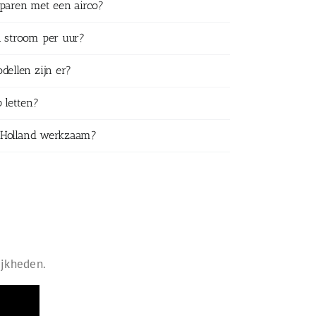
sparen met een airco?
n stroom per uur?
dellen zijn er?
 letten?
id-Holland werkzaam?
ijkheden.