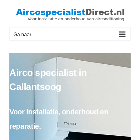
Ga
naar
inhoud
Ga naar...
Airco specialist in
Callantsoog
Voor installatie, onderhoud en
reparatie.