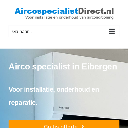
Ga
naar
inhoud
Ga naar...
Airco specialist in Eibergen
Voor installatie, onderhoud en
reparatie.
Gratis offerte