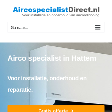
Ga
naar
inhoud
Ga naar...
Airco specialist in Hattem
Voor installatie, onderhoud en
reparatie.
Gratis offerte