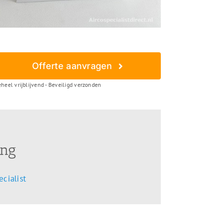
Offerte aanvragen
heel vrijblijvend - Beveiligd verzonden
ing
cialist