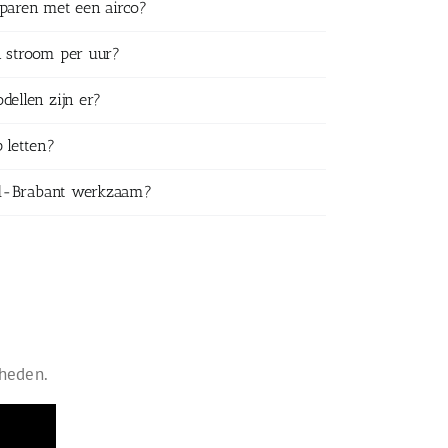
sparen met een airco?
n stroom per uur?
dellen zijn er?
 letten?
ord-Brabant werkzaam?
kheden.