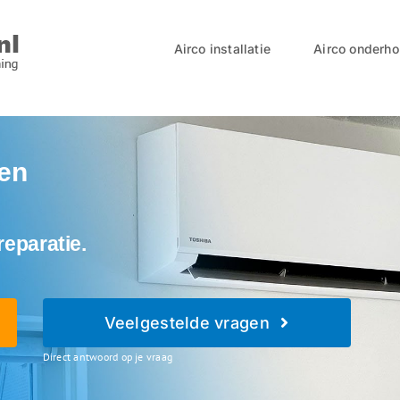
Airco installatie
Airco onderh
pen
reparatie.
Veelgestelde vragen
Direct antwoord op je vraag