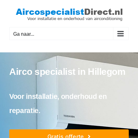
Ga
naar
inhoud
Ga naar...
Airco specialist in Hillegom
Voor installatie, onderhoud en
reparatie.
Gratis offerte