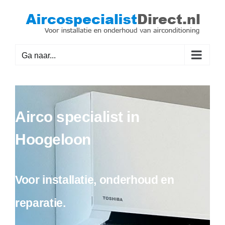
Ga
naar
inhoud
Ga naar...
Airco specialist in
Hoogeloon
Voor installatie, onderhoud en
reparatie.