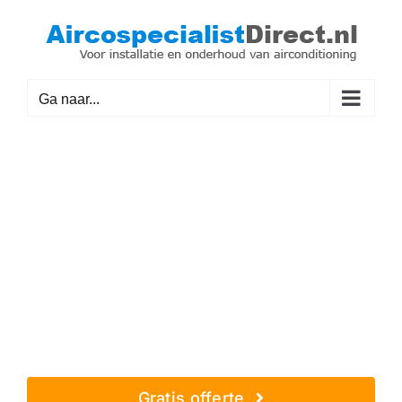
Ga
naar
inhoud
Ga naar...
Airco specialist in Nuenen
Voor installatie, onderhoud en
reparatie.
Gratis offerte