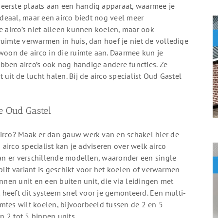
eerste plaats aan een handig apparaat, waarmee je
 ideaal, maar een airco biedt nog veel meer
e airco’s niet alleen kunnen koelen, maar ook
ruimte verwarmen in huis, dan hoef je niet de volledige
ewoon de airco in die ruimte aan. Daarmee kun je
bben airco’s ook nog handige andere functies. Ze
uit de lucht halen. Bij de airco specialist Oud Gastel
ie Oud Gastel
airco? Maak er dan gauw werk van en schakel hier de
 airco specialist kan je adviseren over welk airco
taan er verschillende modellen, waaronder een single
 split variant is geschikt voor het koelen of verwarmen
innen unit en een buiten unit, die via leidingen met
st heeft dit systeem snel voor je gemonteerd. Een multi-
uimtes wilt koelen, bijvoorbeeld tussen de 2 en 5
en 2 tot 5 binnen units.