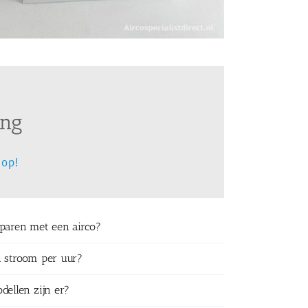
ing
 op!
sparen met een airco?
n stroom per uur?
dellen zijn er?