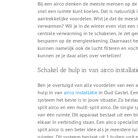
Bij een airco denken de meeste mensen op de 
snel een ruimte kunt koelen. Dat is natuurlijk
aantrekkelijke voordelen. Wist je dat de meest
verwarmen? Wil je in de winter even vlot een 
centrale verwarming in te schakelen. Je zet g
besparen op de energierekening. Daarnaast he
kunnen namelijk ook de lucht filteren en vocht 
kunnen ze je daar alles over vertellen!
Schakel de hulp in van airco installat
Ben je overtuigd van alle voordelen van een 
hulp in van
airco installatie
in Oud Gastel. Een
systeem het beste is in jouw situatie. Zo bes
split airco en een multi-split airco. De single
van één ruimte. Dit apparaat bestaat uit een b
elkaar in verbinding staan. Een airco speciali
split airco is een beter idee als je meerdere r
ruimtes. Dit systeem bestaat uit 1 buiten unit 