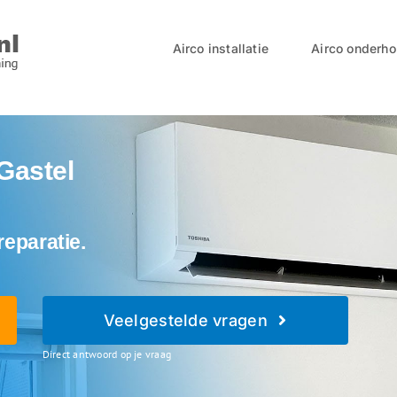
Airco installatie
Airco onderh
 Gastel
reparatie.
Veelgestelde vragen
Direct antwoord op je vraag