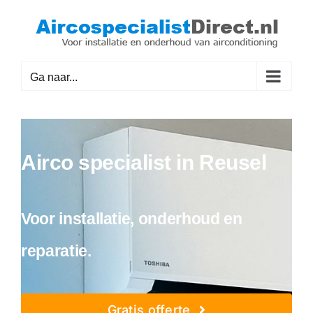
Ga
naar
inhoud
Ga naar...
Airco specialist in Reusel
Voor installatie, onderhoud en
reparatie.
Gratis offerte