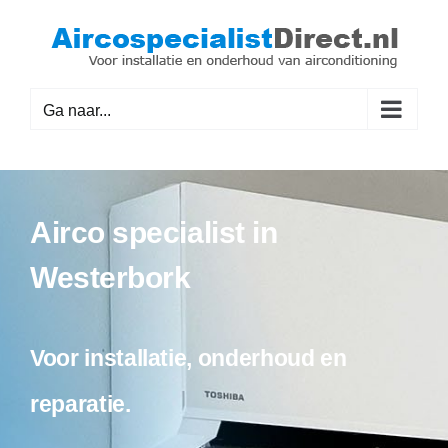
Ga
naar
inhoud
Ga naar...
Airco specialist in
Westerbork
Voor installatie, onderhoud en
reparatie.