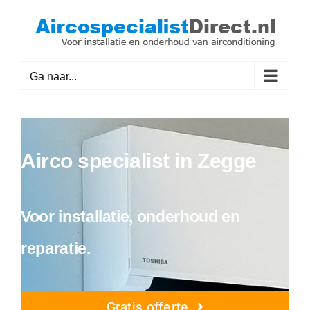
Ga
naar
inhoud
Ga naar...
Airco specialist in Zegge
Voor installatie, onderhoud en
reparatie.
Gratis offerte