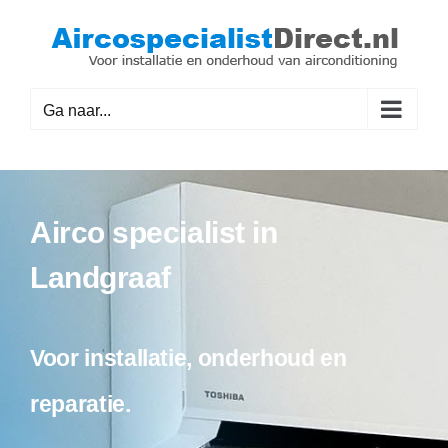
Ga
naar
inhoud
Ga naar...
Airco specialist in
Landgraaf
Voor installatie, onderhoud en
reparatie.