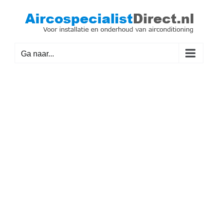
Ga
naar
inhoud
Ga naar...
Airco specialist in
Hoogland
Voor installatie, onderhoud en
reparatie.