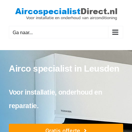
Ga
naar
inhoud
Ga naar...
Airco specialist in Leusden
Voor installatie, onderhoud en
reparatie.
Gratis offerte